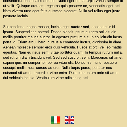
consectetur dui sodales semper. Nunc eget orci a turpis varius semper id
ut velit. Quisque arcu est, egestas quis posuere ac, venenatis eget nisi.
Nam viverra urna eget felis euismod placerat. Nulla vel tellus eget justo
posuere lacinia.
Suspendisse magna massa, lacinia eget
auctor sed
, consectetur id
ipsum. Suspendisse potenti. Donec blandit ipsum eu sem sollicitudin
mollis porttitor mauris auctor. In egestas pretium elit, in sollicitudin lacus
porta id. Etiam arcu libero, cursus a commodo luctus, dignissim in diam.
Aenean molestie semper eros quis vehicula. Fusce at orci vel leo mattis
egestas. Nam eu risus sem, vitae porttitor quam. In tempus rutrum nulla,
sed rutrum diam tincidunt vel. Sed sed suscipit sem. Maecenas sit amet
sapien quis mi semper tempor eu vitae elit. Donec nisi nunc, posuere
suscipit mollis nec, cursus ac orci. Nulla turpis purus, porttitor nec
euismod sit amet, imperdiet vitae enim. Duis elementum ante sit amet
dui vehicula lacinia. Vestibulum vitae adipiscing nisi.