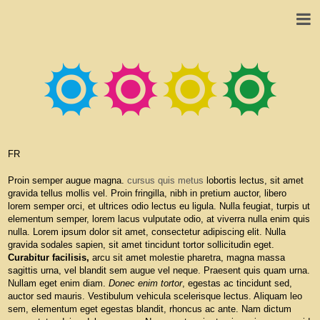
FR
Proin semper augue magna.
cursus quis metus
lobortis lectus, sit amet
gravida tellus mollis vel. Proin fringilla, nibh in pretium auctor, libero
lorem semper orci, et ultrices odio lectus eu ligula. Nulla feugiat, turpis ut
elementum semper, lorem lacus vulputate odio, at viverra nulla enim quis
nulla. Lorem ipsum dolor sit amet, consectetur adipiscing elit. Nulla
gravida sodales sapien, sit amet tincidunt tortor sollicitudin eget.
Curabitur facilisis,
arcu sit amet molestie pharetra, magna massa
sagittis urna, vel blandit sem augue vel neque. Praesent quis quam urna.
Nullam eget enim diam.
Donec enim tortor
, egestas ac tincidunt sed,
auctor sed mauris. Vestibulum vehicula scelerisque lectus. Aliquam leo
sem, elementum eget egestas blandit, rhoncus ac ante. Nam dictum